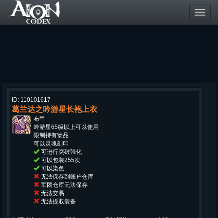
Toggl
navig
ID: 110101617
葛兰达之吟游星长袍上衣
布甲
吟游星65级以上可以使用
限制持有物品
可以灵魂刻印
可进行突破强化
可以包装255次
可以染色
无法保存到账户仓库
军团仓库无法保存
无法交易
无法提取装备