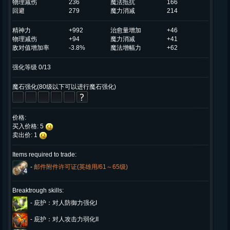
物理减伤
236
魔法抵抗
166
回避
279
魔力消减
214
精神力
+992
治愈量增加
+46
物理减伤
+94
魔力消减
+41
敌对值增加率
-3.8%
魔法增幅力
+62
强化等级 0/13
魔石强化(80级以下可以进行魔石强化)
价格:
买入价格: 5
卖出价: 1
Items required to trade:
-
邮件附件许可证(英雄用/61～65级)
4
Breaktrough skills:
-
庇护：对人防御力强化I
-
庇护：对人攻击力弱化II