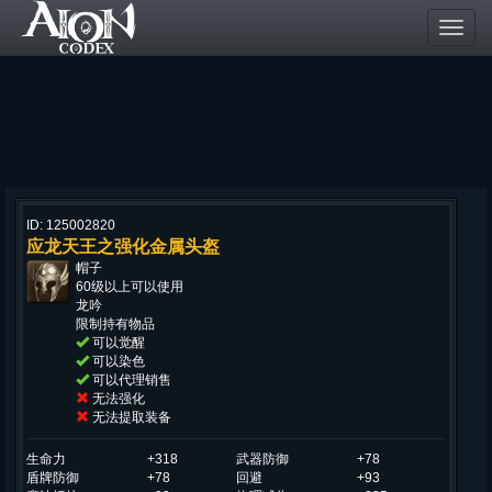
Toggl
navig
ID: 125002820
应龙天王之强化金属头盔
帽子
60级以上可以使用
龙吟
限制持有物品
可以觉醒
可以染色
可以代理销售
无法强化
无法提取装备
生命力
+318
武器防御
+78
盾牌防御
+78
回避
+93