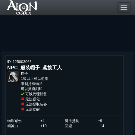
Toggl
navig
ID: 125003063
NPC_服装帽子_鸢族工人
帽子
1级以上可以使用
限制持有物品
可以灵魂刻印
可以代理销售
无法强化
无法提取装备
无法觉醒
物理减伤
+4
魔法抵抗
+9
精神力
+10
回避
+14