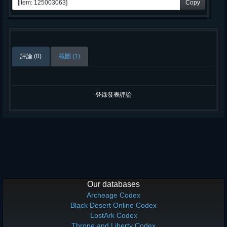
Copy
評論 (0)
截圖 (1)
登錄發表評論
Our databases
Archeage Codex
Black Desert Online Codex
LostArk Codex
Throne and Liberty Codex