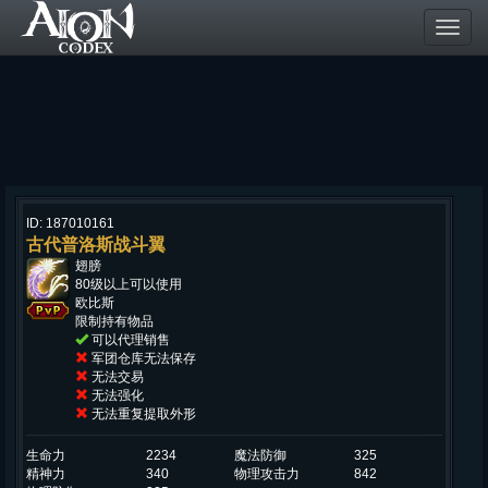
Toggl
navig
ID: 187010161
古代普洛斯战斗翼
翅膀
80级以上可以使用
欧比斯
限制持有物品
可以代理销售
军团仓库无法保存
无法交易
无法强化
无法重复提取外形
生命力
2234
魔法防御
325
精神力
340
物理攻击力
842