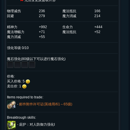
无法变更及提取外形
物理减伤
236
魔法抵抗
166
回避
279
魔力消减
214
精神力
+992
生命力
+444
魔法增幅力
+71
魔法抵抗
+52
魔力消减
+55
强化等级 0/10
魔石强化(80级以下可以进行魔石强化)
价格:
买入价格: 5
卖出价: 1
Items required to trade:
-
邮件附件许可证(英雄用/61～65级)
4
Breaktrough skills:
-
庇护：对人防御力强化I