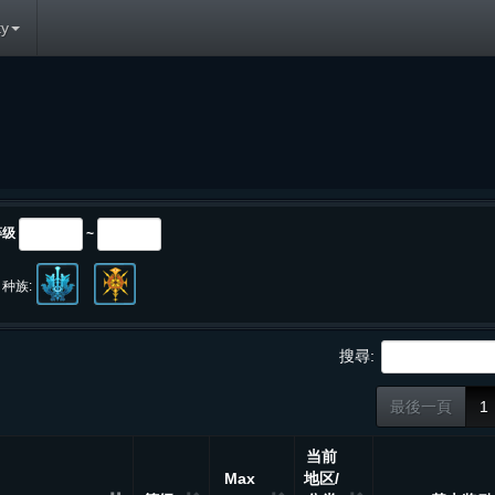
y
等级
~
种族:
搜尋:
最後一頁
1
当前
Max
地区/