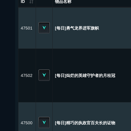
ID
物品名称
47501
[每日]勇气龙界进军旗帜
47502
[每日]灿烂的英雄守护者的月桂冠
47500
[每日]精巧的执政官百夫长的证物