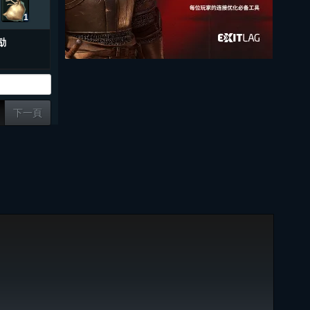
1
励
下一頁