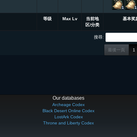
1
1
等级
Max Lv
当前地
基本奖
区/分类
搜尋:
最後一頁
1
Our databases
Archeage Codex
Black Desert Online Codex
LostArk Codex
Throne and Liberty Codex