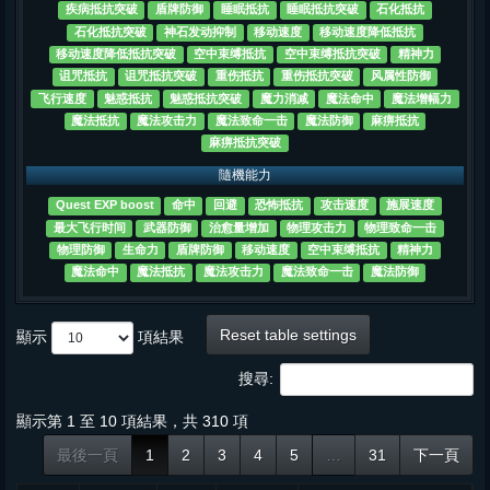
疾病抵抗突破
盾牌防御
睡眠抵抗
睡眠抵抗突破
石化抵抗
石化抵抗突破
神石发动抑制
移动速度
移动速度降低抵抗
移动速度降低抵抗突破
空中束缚抵抗
空中束缚抵抗突破
精神力
诅咒抵抗
诅咒抵抗突破
重伤抵抗
重伤抵抗突破
风属性防御
飞行速度
魅惑抵抗
魅惑抵抗突破
魔力消减
魔法命中
魔法增幅力
魔法抵抗
魔法攻击力
魔法致命一击
魔法防御
麻痹抵抗
麻痹抵抗突破
隨機能力
Quest EXP boost
命中
回避
恐怖抵抗
攻击速度
施展速度
最大飞行时间
武器防御
治愈量增加
物理攻击力
物理致命一击
物理防御
生命力
盾牌防御
移动速度
空中束缚抵抗
精神力
魔法命中
魔法抵抗
魔法攻击力
魔法致命一击
魔法防御
Reset table settings
顯示
項結果
搜尋:
顯示第 1 至 10 項結果，共 310 項
最後一頁
1
2
3
4
5
…
31
下一頁