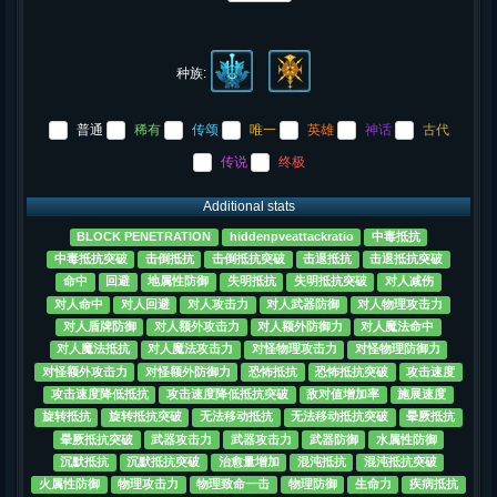
种族:
普通
稀有
传颂
唯一
英雄
神话
古代
传说
终极
Additional stats
BLOCK PENETRATION
hiddenpveattackratio
中毒抵抗
中毒抵抗突破
击倒抵抗
击倒抵抗突破
击退抵抗
击退抵抗突破
命中
回避
地属性防御
失明抵抗
失明抵抗突破
对人减伤
对人命中
对人回避
对人攻击力
对人武器防御
对人物理攻击力
对人盾牌防御
对人额外攻击力
对人额外防御力
对人魔法命中
对人魔法抵抗
对人魔法攻击力
对怪物理攻击力
对怪物理防御力
对怪额外攻击力
对怪额外防御力
恐怖抵抗
恐怖抵抗突破
攻击速度
攻击速度降低抵抗
攻击速度降低抵抗突破
敌对值增加率
施展速度
旋转抵抗
旋转抵抗突破
无法移动抵抗
无法移动抵抗突破
晕厥抵抗
晕厥抵抗突破
武器攻击力
武器攻击力
武器防御
水属性防御
沉默抵抗
沉默抵抗突破
治愈量增加
混沌抵抗
混沌抵抗突破
火属性防御
物理攻击力
物理致命一击
物理防御
生命力
疾病抵抗