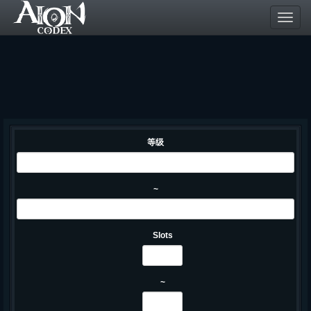
Toggl
navig
等级
~
Slots
~