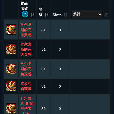
物品
名称
等
?
级
Slots
约尔戈
斯的完
81
0
美灵感
约尔戈
斯的完
81
0
美灵感
约尔戈
斯的完
81
0
美灵感
终极斗
81
0
魂画具
8.0_画
具_时间
守护者
80
0
_80A_