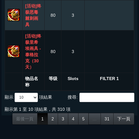
[活动]终
极恶毒
80
3
棘刺画
具
[活动]终
极里希
埃画具 -
80
3
泰格拉
克（30
天）
物品名
等级
Slots
FILTER 1
称
顯示
項結果
搜尋:
顯示第 1 至 10 項結果，共 310 項
最後一頁
1
2
3
4
5
…
31
下一頁