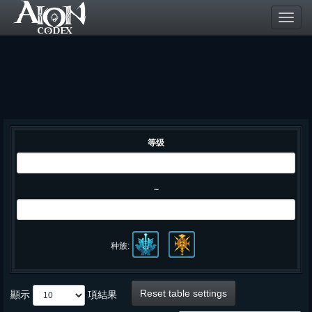
Toggl
navig
等级
~
种族:
Reset table settings
顯示
項結果