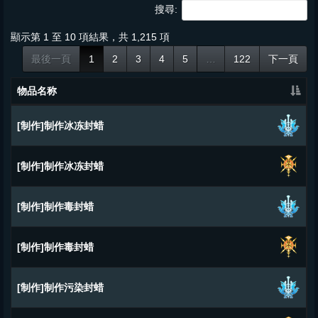
搜尋:
顯示第 1 至 10 項結果，共 1,215 項
最後一頁
1
2
3
4
5
…
122
下一頁
物品名称
[制作]制作冰冻封蜡
[制作]制作冰冻封蜡
[制作]制作毒封蜡
[制作]制作毒封蜡
[制作]制作污染封蜡