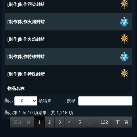
[制作]制作污染封蜡
[制作]制作火焰封蜡
[制作]制作火焰封蜡
[制作]制作特殊封蜡
[制作]制作特殊封蜡
物品名称
顯示
項結果
搜尋:
顯示第 1 至 10 項結果，共 1,215 項
最後一頁
1
2
3
4
5
…
122
下一頁