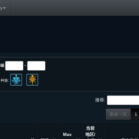
y
等级
~
种族:
搜尋:
最後一頁
1
当前
Max
地区/