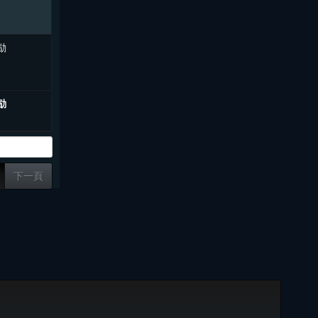
励
励
下一頁