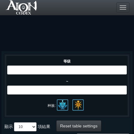
Toggl
navig
等级
~
种族:
Reset table settings
顯示
項結果