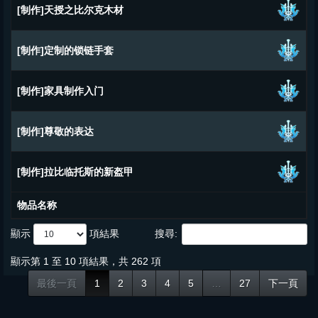
[制作]天授之比尔克木材
[制作]定制的锁链手套
[制作]家具制作入门
[制作]尊敬的表达
[制作]拉比临托斯的新盔甲
物品名称
顯示
項結果
搜尋:
顯示第 1 至 10 項結果，共 262 項
最後一頁
1
2
3
4
5
…
27
下一頁