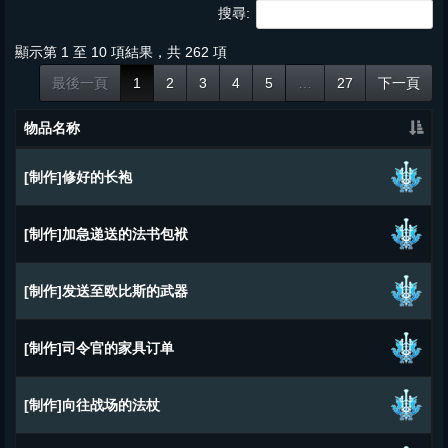
搜尋:
顯示第 1 至 10 項結果，共 262 項
最後一頁
1
2
3
4
5
…
27
下一頁
物品名称
[制作]修好的长袍
[制作]加急递送的法书包袱
[制作]发送至欧比斯的武器
[制作]司令官的家具订单
[制作]向往战场的法杖