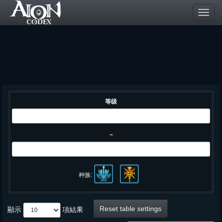
Toggl
navig
等级
~
种族:
Reset table settings
顯示
項結果