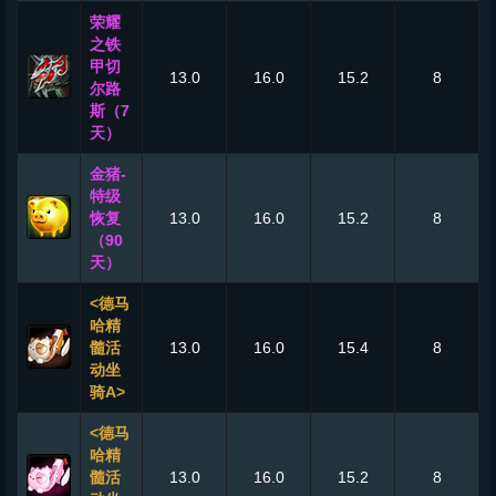
荣耀
之铁
甲切
13.0
16.0
15.2
8
尔路
斯（7
天）
金猪-
特级
恢复
13.0
16.0
15.2
8
（90
天）
<德马
哈精
髓活
13.0
16.0
15.4
8
动坐
骑A>
<德马
哈精
髓活
13.0
16.0
15.2
8