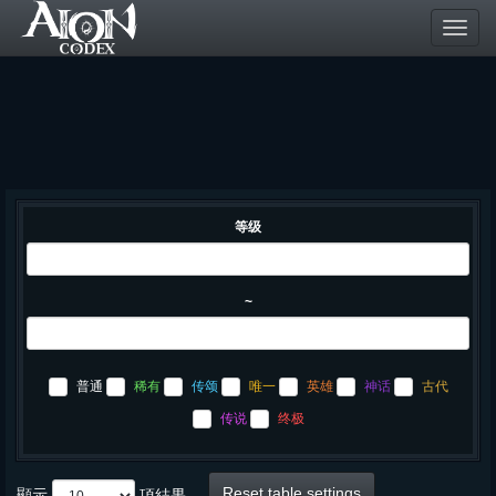
Toggl
navig
等级
~
普通
稀有
传颂
唯一
英雄
神话
古代
传说
终极
Reset table settings
顯示
項結果