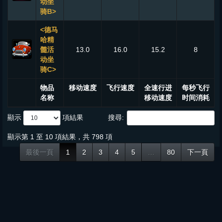
动坐
骑B>
<德马
哈精
髓活
13.0
16.0
15.2
8
动坐
骑C>
物品
移动速度
飞行速度
全速行进
每秒飞行
名称
移动速度
时间消耗
顯示
項結果
搜尋:
顯示第 1 至 10 項結果，共 798 項
最後一頁
1
2
3
4
5
…
80
下一頁