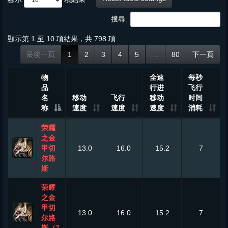
搜尋:
顯示第 1 至 10 項結果，共 798 項
最後一頁
1
2
3
4
5
…
80
下一頁
物
全速
每秒
品
行进
飞行
名
移动
飞行
移动
时间
称
速度
速度
速度
消耗
荣耀
之金
甲切
13.0
16.0
15.2
7
尔路
斯
荣耀
之金
甲切
13.0
16.0
15.2
7
尔路
斯（7