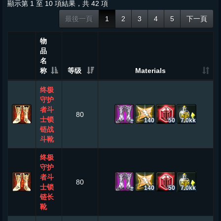
顯示第 1 至 10 項結果，共 42 項
最後一頁
1
2
3
4
5
下一頁
物
品
名
称
等级
Materials
终极
守护
者斗
80
士锁
+
140
50
7.0kk
链战
斗靴
终极
守护
者斗
80
士锁
+
140
50
7.0kk
链长
靴