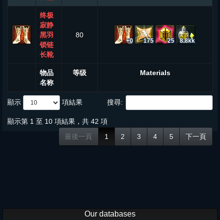
终极
寂静
黑羽
80
+0
175
25
8.8kk
锁链
长靴
物品
等级
Materials
名称
顯示
項結果
搜尋:
顯示第 1 至 10 項結果，共 42 項
最後一頁
1
2
3
4
5
下一頁
Our databases