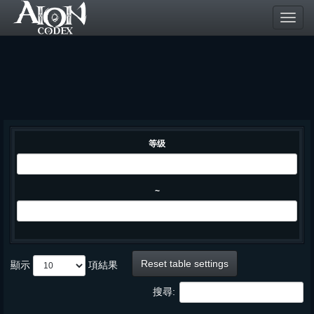
Toggl
navig
等级
~
Reset table settings
顯示
項結果
搜尋: