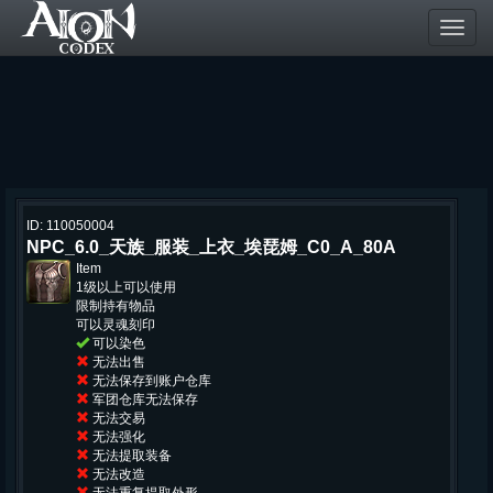
Toggl
navig
ID: 110050004
NPC_6.0_天族_服装_上衣_埃琵姆_C0_A_80A
Item
1级以上可以使用
限制持有物品
可以灵魂刻印
可以染色
无法出售
无法保存到账户仓库
军团仓库无法保存
无法交易
无法强化
无法提取装备
无法改造