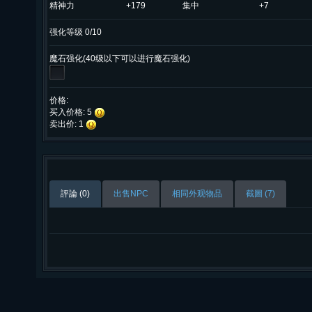
精神力
+179
集中
+7
强化等级 0/10
魔石强化(40级以下可以进行魔石强化)
价格:
买入价格: 5
卖出价: 1
評論 (0)
出售NPC
相同外观物品
截圖 (7)