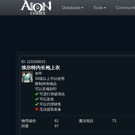
Database
Tools
Communit
ID: 110100015
埃尔特内长袍上衣
布甲
30级以上可以使用
限制持有物品
可以灵魂刻印
可进行突破强化
可以染色
可以代理销售
无法提取装备
物理减伤
61
魔法抵抗
73
回避
97