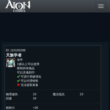
Toggl
navig
ID: 110100298
天族学者
布甲
1级以上可以使用
限制持有物品
可以灵魂刻印
可进行突破强化
可以代理销售
无法提取装备
物理减伤
10
魔法抵抗
23
回避
34
精神力
+26