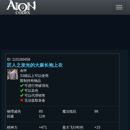
Toggl
navig
ID: 110100458
匠人之发光的大麻长袍上衣
布甲
33级以上可以使用
限制持有物品
可进行突破强化
可以染色
可以代理销售
无法提取装备
物理减伤
85
魔法抵抗
98
回避
128
精神力
+471
最大飞行时间
+15