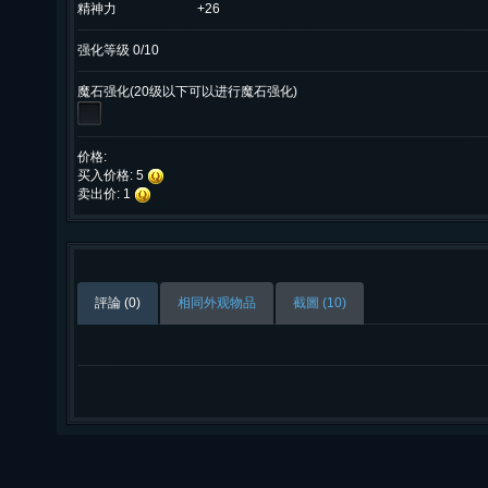
精神力
+26
强化等级 0/10
魔石强化(20级以下可以进行魔石强化)
价格:
买入价格: 5
卖出价: 1
評論 (0)
相同外观物品
截圖 (10)