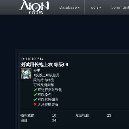
Database
Tools
Communit
ID: 110100514
测试用长袍上衣 等级09
布甲
1级以上可以使用
限制持有物品
可以灵魂刻印
可进行突破强化
可以染色
可以代理销售
无法提取装备
物理减伤
10
魔法抵抗
23
回避
34