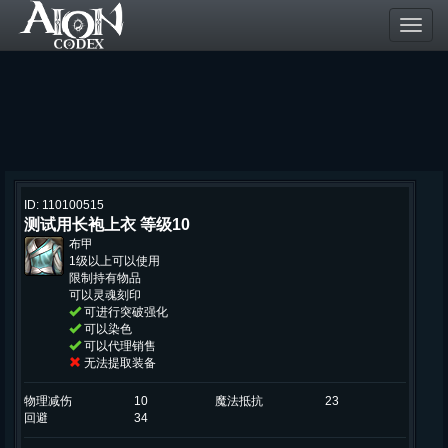
Toggl
navig
ID: 110100515
测试用长袍上衣 等级10
布甲
1级以上可以使用
限制持有物品
可以灵魂刻印
可进行突破强化
可以染色
可以代理销售
无法提取装备
物理减伤
10
魔法抵抗
23
回避
34