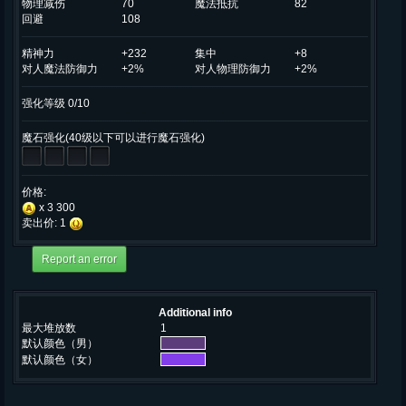
物理减伤
70
魔法抵抗
82
回避
108
精神力
+232
集中
+8
对人魔法防御力
+2%
对人物理防御力
+2%
强化等级 0/10
魔石强化(40级以下可以进行魔石强化)
价格:
x 3 300
卖出价: 1
Additional info
最大堆放数
1
默认颜色（男）
默认颜色（女）