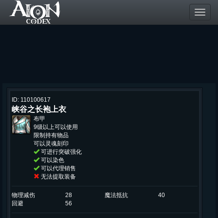
Toggl
navig
ID: 110100617
峡谷之长袍上衣
布甲
9级以上可以使用
限制持有物品
可以灵魂刻印
可进行突破强化
可以染色
可以代理销售
无法提取装备
物理减伤
28
魔法抵抗
40
回避
56