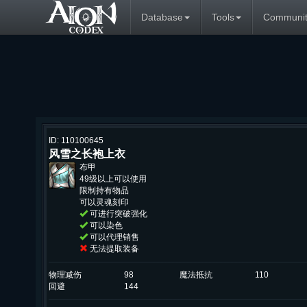
Database
Tools
Communit
ID: 110100645
风雪之长袍上衣
布甲
49级以上可以使用
限制持有物品
可以灵魂刻印
可进行突破强化
可以染色
可以代理销售
无法提取装备
物理减伤
98
魔法抵抗
110
回避
144