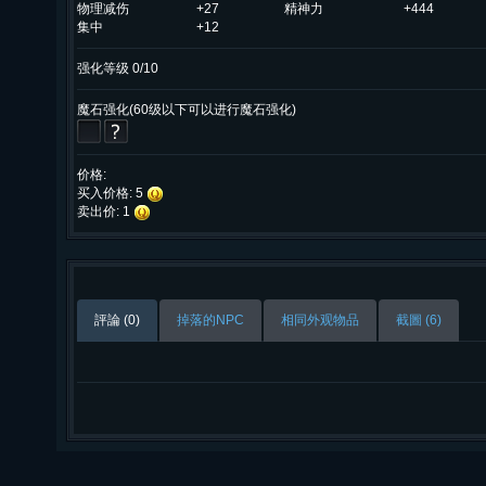
物理减伤
+27
精神力
+444
集中
+12
强化等级 0/10
魔石强化(60级以下可以进行魔石强化)
价格:
买入价格: 5
卖出价: 1
評論 (0)
掉落的NPC
相同外观物品
截圖 (6)