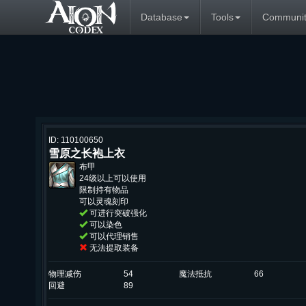
Database
Tools
Communit
ID: 110100650
雪原之长袍上衣
布甲
24级以上可以使用
限制持有物品
可以灵魂刻印
可进行突破强化
可以染色
可以代理销售
无法提取装备
物理减伤
54
魔法抵抗
66
回避
89