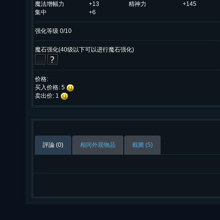
魔法增幅力
+13
精神力
+145
集中
+6
强化等级 0/10
魔石强化(40级以下可以进行魔石强化)
价格:
买入价格: 5
卖出价: 1
評論 (0)
相同外观物品
截圖 (5)