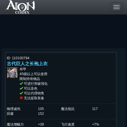
Toggl
navig
ID: 110100794
古代巨人之长袍上衣
布甲
45级以上可以使用
限制持有物品
可进行突破强化
可以染色
可以代理销售
无法提取装备
物理减伤
105
魔法抵抗
117
回避
152
魔法增幅力
+39
飞行速度
+7%