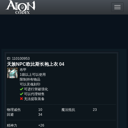
Toggl
navig
ID: 110100953
天族NPC欧比斯长袍上衣 04
布甲
1级以上可以使用
限制持有物品
可以灵魂刻印
可进行突破强化
可以代理销售
无法提取装备
物理减伤
10
魔法抵抗
23
回避
34
精神力
+26