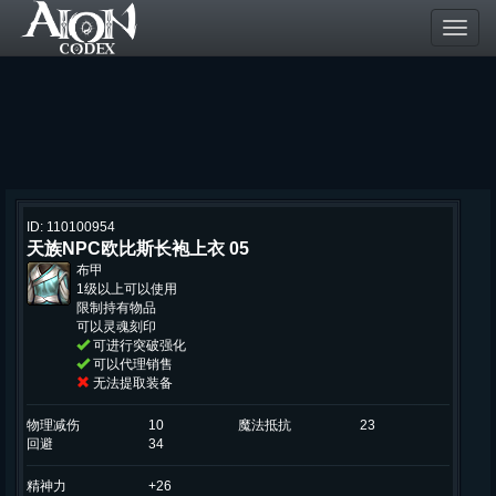
Toggl
navig
ID: 110100954
天族NPC欧比斯长袍上衣 05
布甲
1级以上可以使用
限制持有物品
可以灵魂刻印
可进行突破强化
可以代理销售
无法提取装备
物理减伤
10
魔法抵抗
23
回避
34
精神力
+26