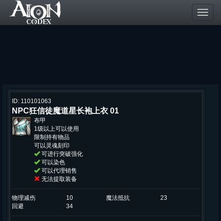
Toggl
navig
ID: 110101063
NPC狂信徒魔道星长袍上衣 01
布甲
1级以上可以使用
限制持有物品
可以灵魂刻印
可进行突破强化
可以染色
可以代理销售
无法提取装备
物理减伤
10
魔法抵抗
23
回避
34