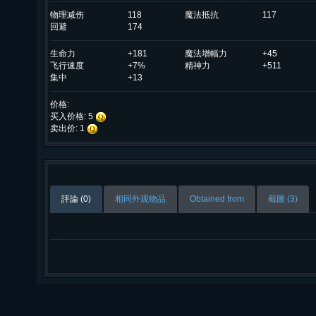
物理减伤
118
魔法抵抗
117
回避
174
生命力
+181
魔法增幅力
+45
飞行速度
+7%
精神力
+511
集中
+13
价格:
买入价格: 5
卖出价: 1
評論 (0)
相同外观物品
Obtained from
截圖 (3)