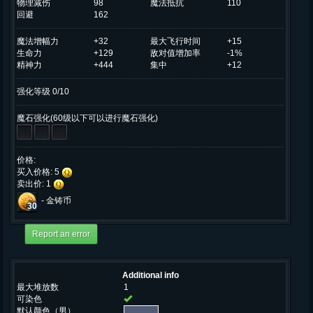
物理减伤
98
魔法抵抗
110
回避
162
魔法增幅力
+32
最大飞行时间
+15
生命力
+129
敌对值增加率
-1%
精神力
+444
集中
+12
强化等级 0/10
魔石强化(60级以下可以进行魔石强化)
价格:
买入价格: 5
卖出价: 1
-
金铸币
30
Additional info
最大堆放数
1
可染色
默认颜色（男）