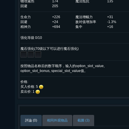
物理减伤
174
魔法抵抗
135
回避
205
生命力
+226
魔法增幅力
+31
回避
+24
敌对值增加率
-1.3%
精神力
+694
集中
+16
强化等级 0/10
魔石强化(70级以下可以进行魔石强化)
按照物品名称后的数字顺序，输入的option_slot_value,
option_slot_bonus, special_slot_value值。
价格:
买入价格: 5
卖出价: 1
評論 (0)
相同外观物品
截圖 (3)