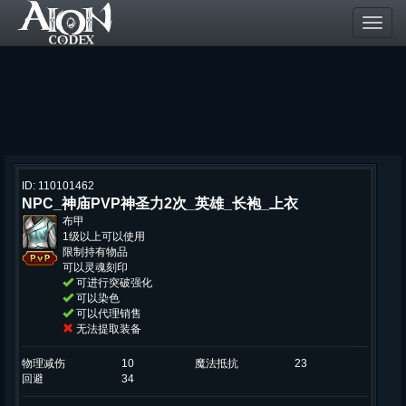
Toggl
navig
ID: 110101462
NPC_神庙PVP神圣力2次_英雄_长袍_上衣
布甲
1级以上可以使用
限制持有物品
可以灵魂刻印
可进行突破强化
可以染色
可以代理销售
无法提取装备
物理减伤
10
魔法抵抗
23
回避
34