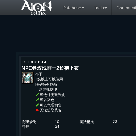
Database
Tools
Communit
ID: 110101519
NPC铁玫瑰唯一2长袍上衣
布甲
1级以上可以使用
限制持有物品
可以灵魂刻印
可进行突破强化
可以染色
可以代理销售
无法提取装备
物理减伤
10
魔法抵抗
23
回避
34