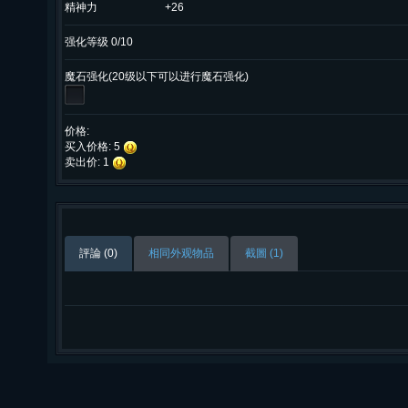
精神力
+26
强化等级 0/10
魔石强化(20级以下可以进行魔石强化)
价格:
买入价格: 5
卖出价: 1
評論 (0)
相同外观物品
截圖 (1)