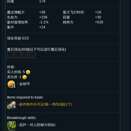
回避
179
魔法增幅力
+39
最大飞行时间
+18
生命力
+156
回避
+30
敌对值增加率
-1.1%
精神力
+528
集中
+14
强化等级 0/15
魔石强化(60级以下可以进行魔石强化)
价格:
买入价格: 5
卖出价: 1
-
金铸币
71
Items required to trade:
-
邮件附件许可证(唯一用/50级以下)
4
Breaktrough skills:
-
庇护：对人防御力弱化I