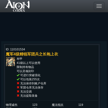
Toggl
navig
ID: 110101534
魔军4级精锐军团兵之长袍上衣
布甲
41级以上可以使用
限制持有物品
可以灵魂刻印
可进行突破强化
可以包装255次
无法保存到账户仓库
军团仓库无法保存
无法交易
无法提取装备
物理减伤
123
魔法抵抗
119