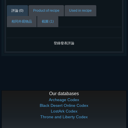
評論 (0)
Product of recipe
Used in recipe
相同外观物品
截圖 (1)
登錄發表評論
Our databases
Archeage Codex
Black Desert Online Codex
LostArk Codex
Throne and Liberty Codex