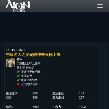
Toggl
navig
ID: 110101604
初级名人之发光的神铁长袍上衣
布甲
65级以上可以使用
限制持有物品
可进行突破强化
可以染色
可以代理销售
无法提取装备
物理减伤
226
魔法抵抗
159
回避
266
魔力消减
207
精神力
+893
生命力
+302