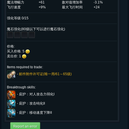
魔法增幅力
+61
敌对值增加率
-3.1%
飞行速度
+9%
最大飞行时间
+24
强化等级 0/15
魔石强化(80级以下可以进行魔石强化)
价格:
买入价格: 5
卖出价: 1
Items required to trade:
-
邮件附件许可证(唯一用/61～65级)
4
Breaktrough skills:
-
庇护：对人攻击力弱化I
-
庇护：攻击钝化II
-
庇护：移动速度下降II