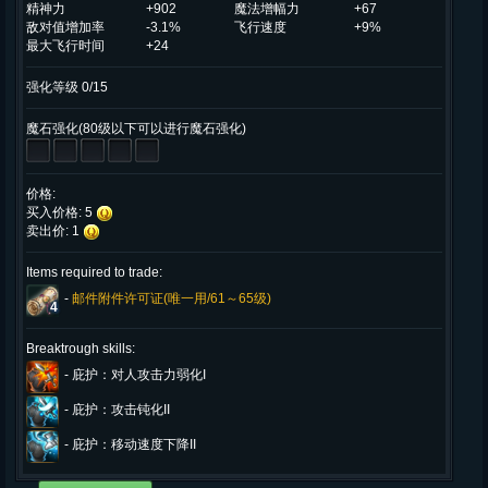
精神力
+902
魔法增幅力
+67
敌对值增加率
-3.1%
飞行速度
+9%
最大飞行时间
+24
强化等级 0/15
魔石强化(80级以下可以进行魔石强化)
价格:
买入价格: 5
卖出价: 1
Items required to trade:
-
邮件附件许可证(唯一用/61～65级)
4
Breaktrough skills:
-
庇护：对人攻击力弱化I
-
庇护：攻击钝化II
-
庇护：移动速度下降II