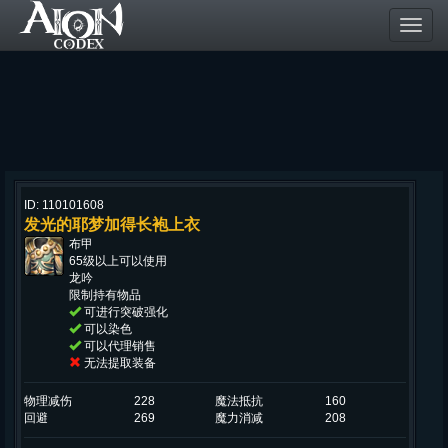
Toggl
navig
ID: 110101608
发光的耶梦加得长袍上衣
布甲
65级以上可以使用
龙吟
限制持有物品
可进行突破强化
可以染色
可以代理销售
无法提取装备
物理减伤
228
魔法抵抗
160
回避
269
魔力消减
208