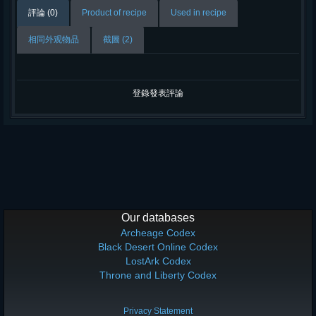
評論 (0)
Product of recipe
Used in recipe
相同外观物品
截圖 (2)
登錄發表評論
Our databases
Archeage Codex
Black Desert Online Codex
LostArk Codex
Throne and Liberty Codex
Privacy Statement