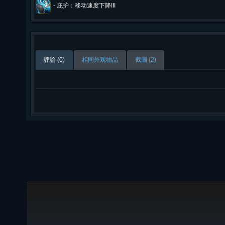
-
庇护：移动速度下降III
評論 (0)
相同外观物品
截圖 (2)