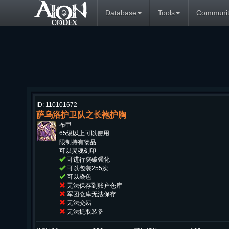
Database
Tools
Communit
ID: 110101672
萨乌洛护卫队之长袍护胸
布甲
65级以上可以使用
限制持有物品
可以灵魂刻印
可进行突破强化
可以包装255次
可以染色
无法保存到账户仓库
军团仓库无法保存
无法交易
无法提取装备