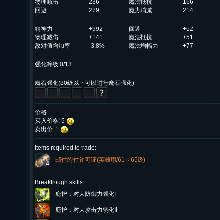
物理减伤
236
魔法抵抗
166
回避
279
魔力消减
214
精神力
+992
回避
+62
物理减伤
+141
魔法抵抗
+51
敌对值增加率
-3.8%
魔法增幅力
+77
强化等级 0/13
魔石强化(80级以下可以进行魔石强化)
价格:
买入价格: 5
卖出价: 1
Items required to trade:
-
邮件附件许可证(英雄用/61～65级)
4
Breaktrough skills:
-
庇护：对人防御力强化I
-
庇护：对人攻击力弱化II