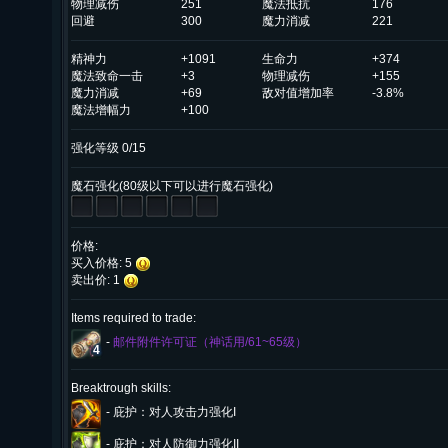
物理减伤
251
魔法抵抗
176
回避
300
魔力消减
221
精神力
+1091
生命力
+374
魔法致命一击
+3
物理减伤
+155
魔力消减
+69
敌对值增加率
-3.8%
魔法增幅力
+100
强化等级 0/15
魔石强化(80级以下可以进行魔石强化)
价格:
买入价格: 5
卖出价: 1
Items required to trade:
-
邮件附件许可证（神话用/61~65级）
4
Breaktrough skills:
-
庇护：对人攻击力强化I
-
庇护：对人防御力强化II