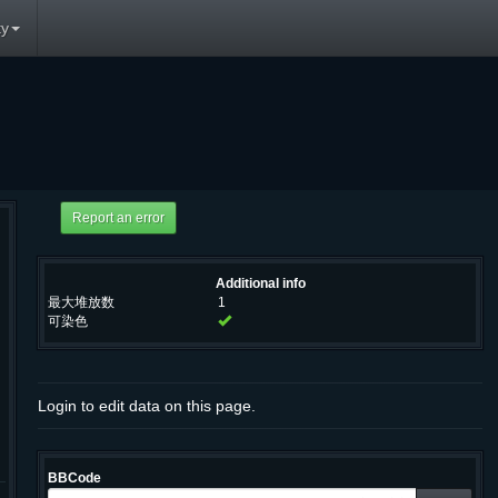
y
Additional info
最大堆放数
1
可染色
Login to edit data on this page.
BBCode