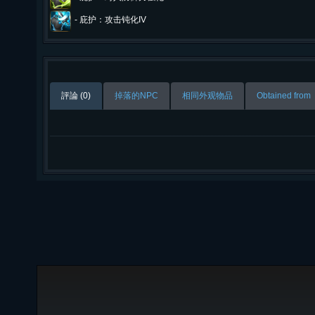
-
庇护：攻击钝化IV
評論 (0)
掉落的NPC
相同外观物品
Obtained from