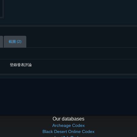
截圖 (2)
登錄發表評論
Our databases
Archeage Codex
Black Desert Online Codex