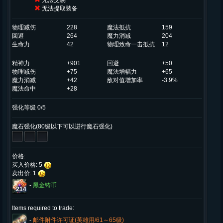
无法交易
无法提取装备
物理减伤
228
魔法抵抗
159
回避
264
魔力消减
204
生命力
42
物理致命一击抵抗
12
精神力
+901
回避
+50
物理减伤
+75
魔法增幅力
+65
魔力消减
+42
敌对值增加率
-3.9%
魔法命中
+28
强化等级 0/5
魔石强化(80级以下可以进行魔石强化)
价格:
买入价格: 5
卖出价: 1
-
黑金铸币
214
Items required to trade:
-
邮件附件许可证(英雄用/61～65级)