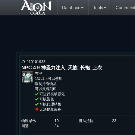
Database
Tools
Communit
ID: 110101933
NPC 4.9 神圣力注入_天族_长袍_上衣
布甲
1级以上可以使用
限制持有物品
可以灵魂刻印
可进行突破强化
可以染色
可以代理销售
无法提取装备
物理减伤
10
魔法抵抗
23
回避
34