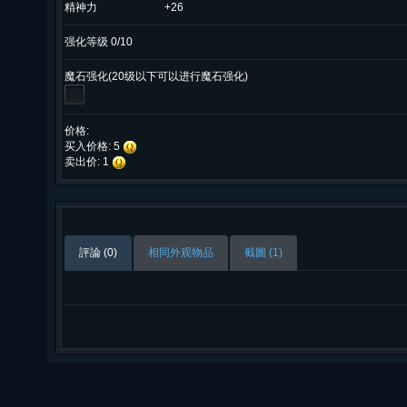
精神力
+26
强化等级 0/10
魔石强化(20级以下可以进行魔石强化)
价格:
买入价格: 5
卖出价: 1
評論 (0)
相同外观物品
截圖 (1)