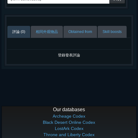
評論 (0)
相同外观物品
Obtained from
Skill boosts
登錄發表評論
Our databases
Archeage Codex
Black Desert Online Codex
LostArk Codex
Throne and Liberty Codex