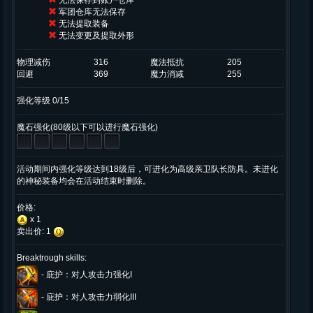
无法保存到账户仓库
军团仓库无法保存
无法提取装备
无法变更及提取外形
物理减伤
316
魔法抵抗
205
回避
369
魔力消减
255
强化等级 0/15
魔石强化(80级以下可以进行魔石强化)
活动期间内强化等级达到18级后，可进化为高级亲卫队长防具。未进化
的神秘装备均会在活动结束时删除。
价格:
x 1
卖出价: 1
Breaktrough skills:
-
庇护：对人攻击力强化I
-
庇护：对人攻击力弱化III