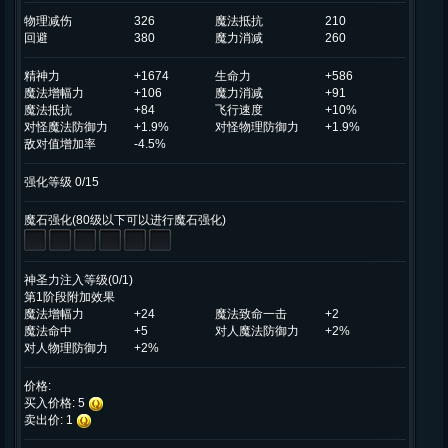
物理减伤
326
魔法抵抗
210
回避
380
魔力消减
260
精神力
+1674
生命力
+586
魔法增幅力
+106
魔力消减
+91
魔法抵抗
+84
飞行速度
+10%
对怪魔法防御力
+1.9%
对怪物理防御力
+1.9%
敌对值增加率
-4.5%
强化等级 0/15
魔石强化(80级以下可以进行魔石强化)
神圣力注入等级(0/1)
第1阶段附加效果
魔法增幅力
+24
魔法致命一击
+2
魔法命中
+5
对人魔法防御力
+2%
对人物理防御力
+2%
价格:
买入价格: 5
卖出价: 1