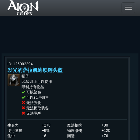
Toggl
navig
ID: 125002394
发光的萨拉凯迪锁链头盔
帽子
51级以上可以使用
限制持有物品
可以染色
可以代理销售
无法强化
无法提取装备
无法觉醒
生命力
+278
魔法抵抗
+80
飞行速度
+9%
物理减伤
+120
集中
+6
回避
+76