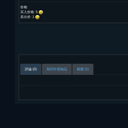
价格:
买入价格: 5
卖出价: 1
評論 (0)
相同外观物品
截圖 (5)