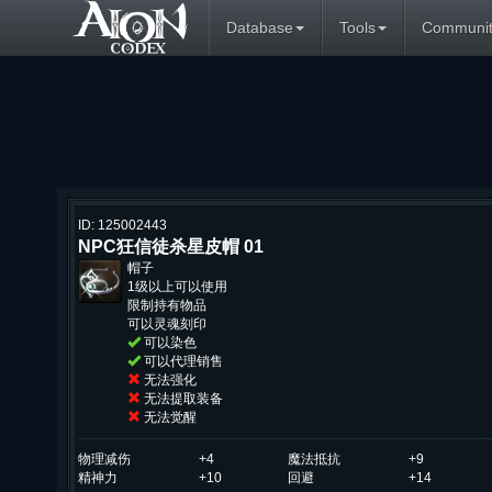
Database
Tools
Communit
ID: 125002443
NPC狂信徒杀星皮帽 01
帽子
1级以上可以使用
限制持有物品
可以灵魂刻印
可以染色
可以代理销售
无法强化
无法提取装备
无法觉醒
物理减伤
+4
魔法抵抗
+9
精神力
+10
回避
+14