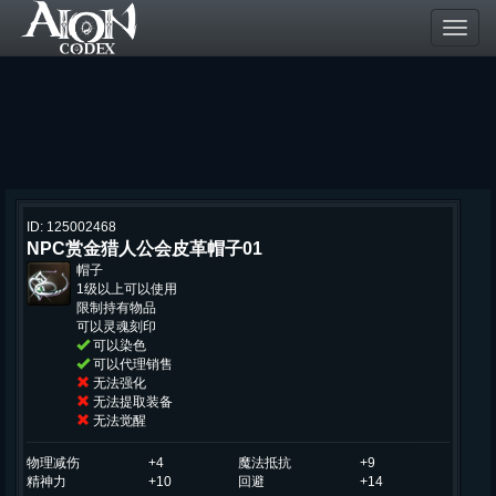
Toggl
navig
ID: 125002468
NPC赏金猎人公会皮革帽子01
帽子
1级以上可以使用
限制持有物品
可以灵魂刻印
可以染色
可以代理销售
无法强化
无法提取装备
无法觉醒
物理减伤
+4
魔法抵抗
+9
精神力
+10
回避
+14