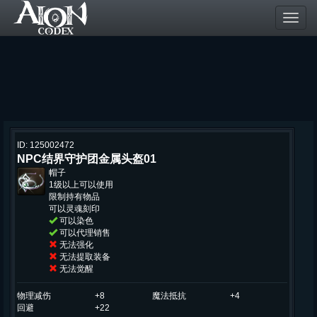
Toggl
navig
ID: 125002472
NPC结界守护团金属头盔01
帽子
1级以上可以使用
限制持有物品
可以灵魂刻印
可以染色
可以代理销售
无法强化
无法提取装备
无法觉醒
物理减伤
+8
魔法抵抗
+4
回避
+22