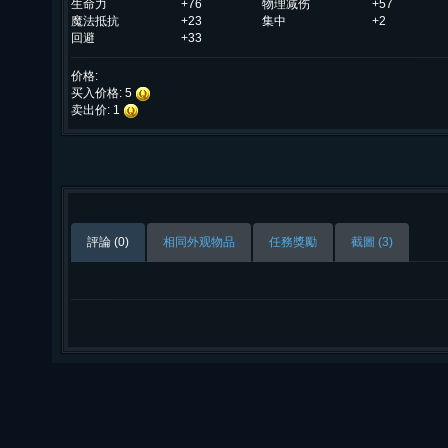
生命力
+76
物理减伤
+57
魔法抵抗
+23
集中
+2
回避
+33
价格:
买入价格: 5
卖出价: 1
評論 (0)
相同外观物品
任務獎勵
截圖 (3)