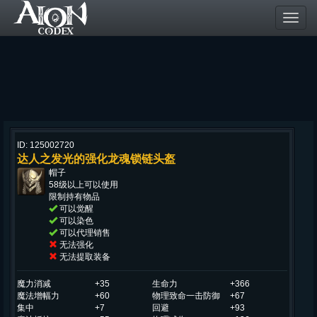
Toggl
navig
ID: 125002720
达人之发光的强化龙魂锁链头盔
帽子
58级以上可以使用
限制持有物品
可以觉醒
可以染色
可以代理销售
无法强化
无法提取装备
魔力消减
+35
生命力
+366
魔法增幅力
+60
物理致命一击防御
+67
集中
+7
回避
+93