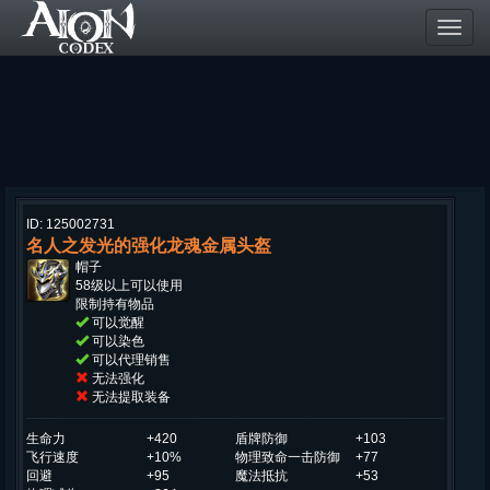
Toggl
navig
ID: 125002731
名人之发光的强化龙魂金属头盔
帽子
58级以上可以使用
限制持有物品
可以觉醒
可以染色
可以代理销售
无法强化
无法提取装备
生命力
+420
盾牌防御
+103
飞行速度
+10%
物理致命一击防御
+77
回避
+95
魔法抵抗
+53