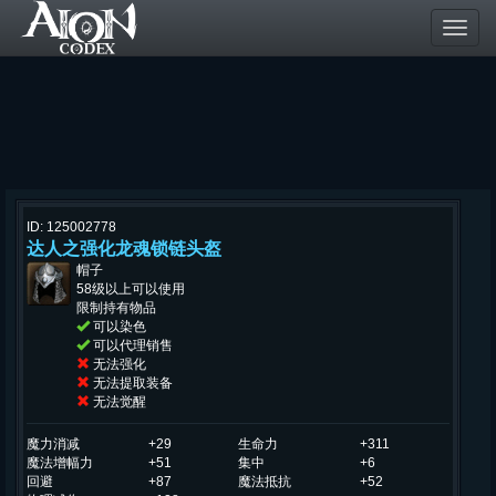
Toggl
navig
ID: 125002778
达人之强化龙魂锁链头盔
帽子
58级以上可以使用
限制持有物品
可以染色
可以代理销售
无法强化
无法提取装备
无法觉醒
魔力消减
+29
生命力
+311
魔法增幅力
+51
集中
+6
回避
+87
魔法抵抗
+52